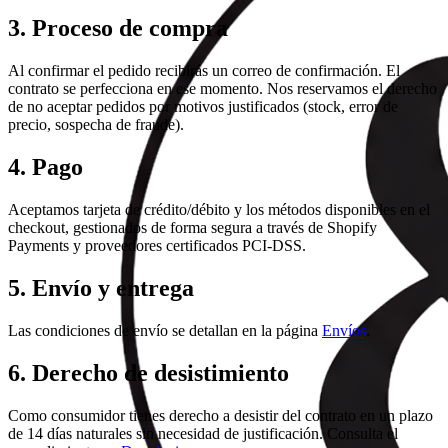
3. Proceso de compra
Al confirmar el pedido recibirás un correo de confirmación. El
contrato se perfecciona en ese momento. Nos reservamos el derecho
de no aceptar pedidos por motivos justificados (stock, error de
precio, sospecha de fraude).
4. Pago
Aceptamos tarjeta de crédito/débito y los métodos disponibles en el
checkout, gestionados de forma segura a través de Shopify
Payments y proveedores certificados PCI-DSS.
5. Envío y entrega
Las condiciones de envío se detallan en la página
Envíos
.
6. Derecho de desistimiento
Como consumidor tienes derecho a desistir del contrato en un plazo
de 14 días naturales sin necesidad de justificación. Consulta el